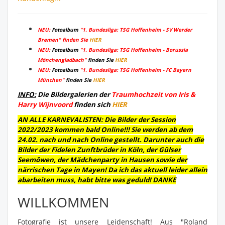
NEU:
Fotoalbum
"1. Bundesliga: TSG Hoffenheim - SV Werder
Bremen" finden Sie
HIER
NEU:
Fotoalbum
"1. Bundesliga: TSG Hoffenheim - Borussia
Mönchengladbach"
finden Sie
HIER
NEU:
Fotoalbum
"1. Bundesliga: TSG Hoffenheim - FC Bayern
München"
finden Sie
HIER
INFO:
Die Bildergalerien der
Traumhochzeit von Iris &
Harry Wijnvoord
finden sich
HIER
AN ALLE KARNEVALISTEN: Die Bilder der Session
2022/2023 kommen bald Online!!! Sie werden ab dem
24.02. nach und nach Online gestellt. Darunter auch die
Bilder der Fidelen Zunftbrüder in Köln, der Gülser
Seemöwen, der Mädchenparty in Hausen sowie der
närrischen Tage in Mayen! Da ich das aktuell leider allein
abarbeiten muss, habt bitte was geduld! DANKE
WILLKOMMEN
Fotografie ist unsere Leidenschaft! Aus "Roland